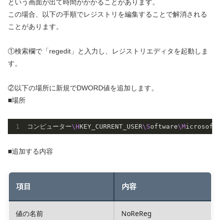
という画面が出て時間がかかることがあります。
この場合、以下の手順でレジストリを編集することで解消される
ことがあります。
①検索欄で「regedit」と入力し、レジストリエディタを起動しま
す。
②以下の場所に新規でDWORD値を追加します。
■場所
コンピューター
\H
KEY_CURRENT_USER
\S
oftware
\M
icrosoft
■追加する内容
項目
内容
値の名前
NoReReg